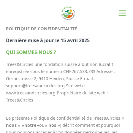
Aller
directement
au
contenu
POLITIQUE DE CONFIDENTIALITÉ
Dernière mise à jour le 15 avril 2025
QUI SOMMES-NOUS ?
Trees&Circles une fondation suisse à but non lucratif
enregistrée sous le numéro CHE267.533.733 Adresse :
Gerbestrasse 2, 9410 Heiden, Suisse E-mail :
support@treesandcircles.org Site web :
www.treesandcircles.org Propriétaire du site web :
Trees&Circles
La présente Politique de confidentialité de Trees&Circles
«
nous »
,
«
notre
»
ou
« nos »
) décrit comment et pourquoi
nous pouvons accéder à vos données personnelles, les