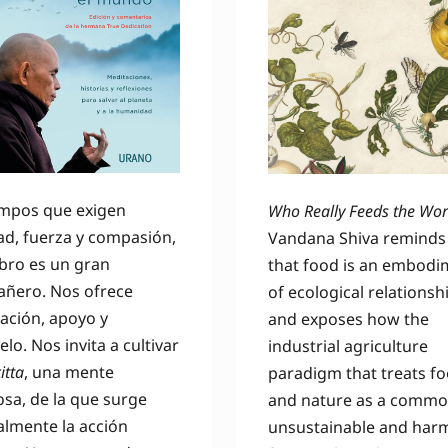
empos que exigen
Who Really Feeds the Wor
ad, fuerza y compasión,
Vandana Shiva reminds
ibro es un gran
that food is an embodi
ñero. Nos ofrece
of ecological relationsh
tación, apoyo y
and exposes how the
lo. Nos invita a cultivar
industrial agriculture
itta
, una mente
paradigm that treats f
sa, de la que surge
and nature as a commod
almente la acción
unsustainable and har