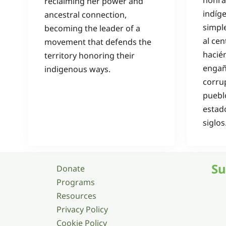
honra
reclaiming her power and
indíg
ancestral connection,
simpl
becoming the leader of a
al cen
movement that defends the
hacié
territory honoring their
engaño
indigenous ways.
corrup
puebl
estad
siglos
Su
Donate
Programs
Resources
Privacy Policy
Cookie Policy