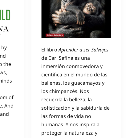
by
El libro
Aprender a ser Salvajes
and
de Carl Safina es una
o the
inmersión conmovedora y
ws,
científica en el mundo de las
minds
ballenas, los guacamayos y
los chimpancés. Nos
dom of
recuerda la belleza, la
e. And
sofisticación y la sabiduría de
t and
las formas de vida no
humanas. Y nos inspira a
proteger la naturaleza y