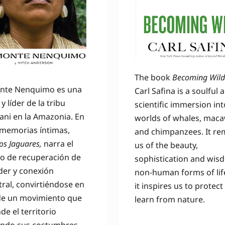
The book
Becoming Wild
te Nenquimo es una
Carl Safina is a soulful 
y líder de la tribu
scientific immersion int
ani en la Amazonia. En
worlds of whales, maca
 memorias íntimas,
and chimpanzees. It re
s Jaguares,
narra el
us of the beauty,
o de recuperación de
sophistication and wis
der y conexión
non-human forms of lif
ral, convirtiéndose en
it inspires us to protec
 de un movimiento que
learn from nature.
de el territorio