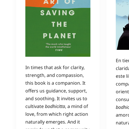
En ti
In times that ask for clarity,
clarid
strength, and compassion,
este l
this book is a companion. It
compa
offers us guidance, support,
orien
and soothing. It invites us to
consue
cultivate
bodhicitta
, a mind of
bodhic
love, from which right action
amoro
naturally emerges. And it
natur