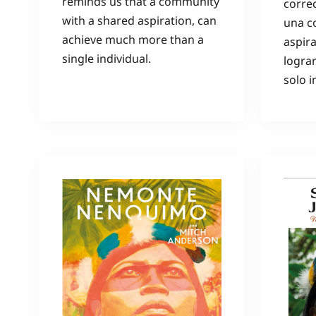
reminds us that a community
corre
with a shared aspiration, can
una c
achieve much more than a
aspir
single individual.
logra
solo i