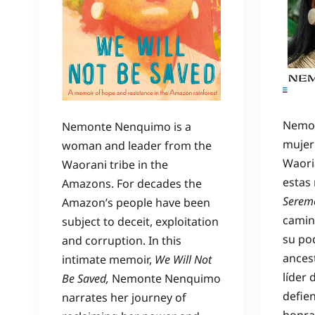
Nemon
Nemonte Nenquimo is a
mujer 
woman and leader from the
Waori
Waorani tribe in the
estas
Amazons. For decades the
Seremo
Amazon’s people have been
camin
subject to deceit, exploitation
su po
and corruption. In this
ancest
intimate memoir,
We Will Not
líder
Be Saved,
Nemonte Nenquimo
defien
narrates her journey of