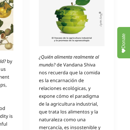
Donate
¿Quién alimenta realmente al
ld?
by
mundo?
de Vandana Shiva
 us
nos recuerda que la comida
ment
es la encarnación de
ips,
relaciones ecológicas, y
expone cómo el paradigma
de la agricultura industrial,
ood
que trata los alimentos y la
ity is
naturaleza como una
mful
mercancía, es insostenible y