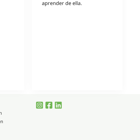
aprender de ella.
n
en