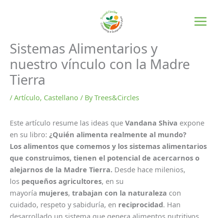
Skip
to
content
Sistemas Alimentarios y
nuestro vínculo con la Madre
Tierra
/
Artículo
,
Castellano
/ By
Trees&Circles
Este artículo resume las ideas que
Vandana Shiva
expone
en su libro:
¿Quién alimenta realmente al mundo?
Los alimentos que comemos y los sistemas alimentarios
que construimos, tienen el potencial de acercarnos o
alejarnos de la Madre Tierra.
Desde hace milenios,
los
pequeños agricultores
, en su
mayoría
mujeres
,
trabajan con la naturaleza
con
cuidado, respeto y sabiduría, en
reciprocidad
. Han
desarrollado un sistema que genera alimentos nutritivos,