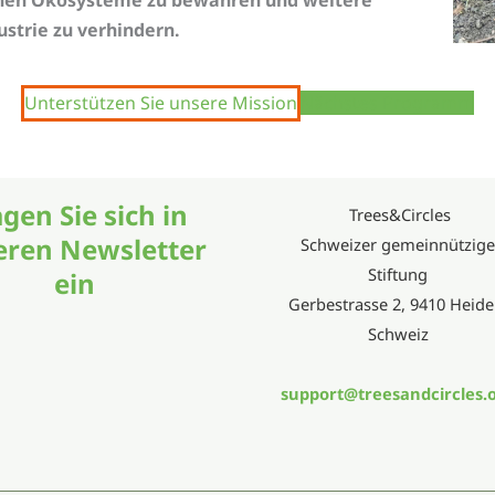
strie zu verhindern.
Unterstützen Sie unsere Mission
Nächstes Programm
ndigenen U’wa-Frauen. Kulturelle und territoriale Verteidig
gen Sie sich in
Trees&Circles
eren Newsletter
Schweizer gemeinnützig
Stiftung
ein
Gerbestrasse 2, 9410 Heide
Schweiz
support@treesandcircles.