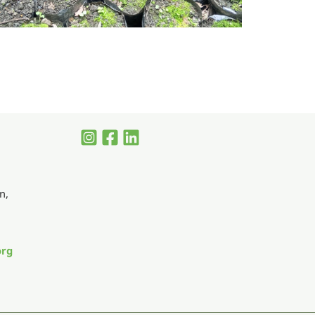
ung der indigenen U’wa-Frauen
e
n,
org