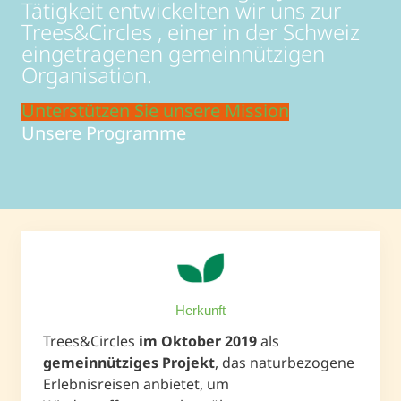
Tätigkeit entwickelten wir uns zur
Trees&Circles , einer in der Schweiz
eingetragenen gemeinnützigen
Organisation.
Unterstützen Sie unsere Mission
Unsere Programme
Herkunft
Trees&Circles
im Oktober 2019
als
gemeinnütziges Projekt
, das naturbezogene
Erlebnisreisen anbietet, um